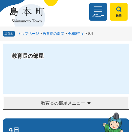
ペ
メ
ー
ニ
ジ
ュ
の
ー
先
を
頭
飛
トップページ
>
教育長の部屋
>
令和6年度
>
9月
現在地
で
ば
す
し
。
て
教育長の部屋
本
文
へ
教育長の部屋メニュー
本
文
9月