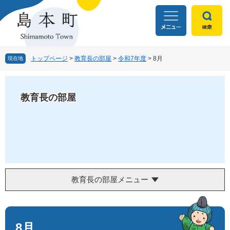
ペ
メ
ー
ニ
ジ
ュ
の
ー
先
を
頭
飛
トップページ
>
教育長の部屋
>
令和7年度
>
8月
現在地
で
ば
す
し
。
て
教育長の部屋
本
文
へ
教育長の部屋メニュー
本
文
8月