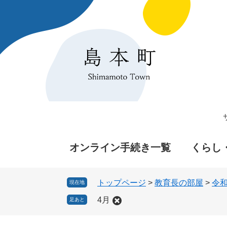
ペ
メ
ー
ニ
ジ
ュ
の
ー
先
を
頭
飛
で
ば
す
し
。
て
本
文
へ
オンライン手続き一覧
くらし
トップページ
>
教育長の部屋
>
令和
現在地
4月
足あと