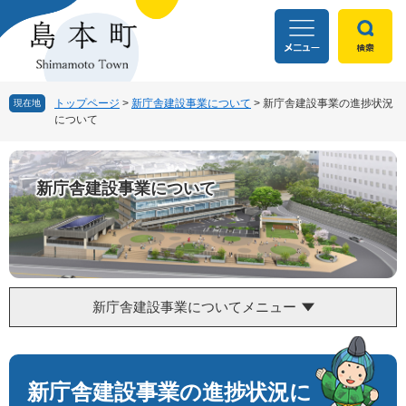
ペ
メ
ー
ニ
ジ
ュ
の
ー
先
を
頭
飛
トップページ
>
新庁舎建設事業について
>
新庁舎建設事業の進捗状況
現在地
について
で
ば
す
し
。
て
本
新庁舎建設事業について
文
へ
新庁舎建設事業についてメニュー
本
文
新庁舎建設事業の進捗状況に