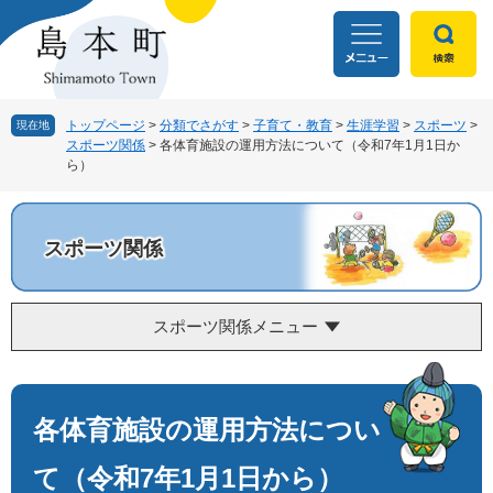
ペ
メ
ー
ニ
ジ
ュ
の
ー
先
を
頭
飛
トップページ
>
分類でさがす
>
子育て・教育
>
生涯学習
>
スポーツ
>
現在地
スポーツ関係
>
各体育施設の運用方法について（令和7年1月1日か
で
ば
ら）
す
し
。
て
本
文
スポーツ関係
へ
スポーツ関係メニュー
本
文
各体育施設の運用方法につい
て（令和7年1月1日から）