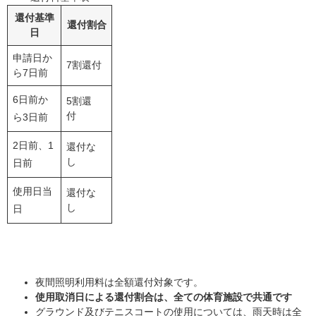
還付基準
還付割合
日
申請日か
7割還付
ら7日前
6日前か
5割還
付
ら3日前
2日前、1
還付な
し
日前
使用日当
還付な
し
日
夜間照明利用料は全額還付対象です。
使用取消日による還付割合は、全ての体育施設で共通です
グラウンド及びテニスコートの使用については、雨天時は全