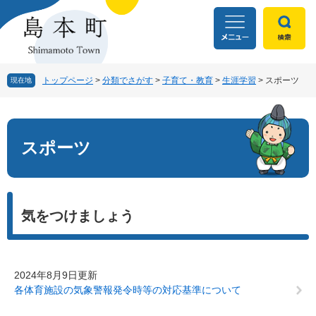
ペ
メ
ー
ニ
ジ
ュ
の
ー
先
を
頭
飛
トップページ
>
分類でさがす
>
子育て・教育
>
生涯学習
>
スポーツ
現在地
で
ば
す
し
本
。
て
文
本
スポーツ
文
へ
気をつけましょう
2024年8月9日更新
各体育施設の気象警報発令時等の対応基準について