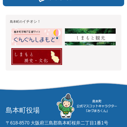
イチオシ！
島本町の
島本町役場
〒618-8570 大阪府三島郡島本町桜井二丁目1番1号