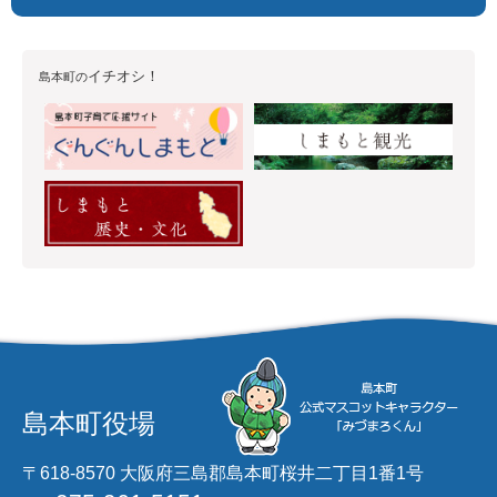
イチオシ！
島本町の
島本町役場
〒618-8570 大阪府三島郡島本町桜井二丁目1番1号