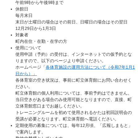
午前9時から午後9時まで
休館日
毎月末日
末日が土曜日の場合はその前日、日曜日の場合はその翌日
12月29日から1月3日
対象者
町内在住・在勤・在学の方
使用について
使用申請（予約）の受付は、インターネットでの仮予約とな
りますので、以下のページより申請ください。
ホームページ「
各体育施設の運用方法について（令和7年1月1
日から）」
各体育室の空き状況は、事前に町立体育館にお問い合わせく
ださい。
町立体育館の個人利用については、事前予約はできません。
当日空きがある場合のみ使用可能となりますので、直接、町
立体育館窓口までお越しください。
トレーニングルームを初めて使用されるかたは初回説明会の
受講が必要となります。町立体育館へ電話ください。
定期使用の募集については、毎年12月頃、「広報しまもと」
で案内します。