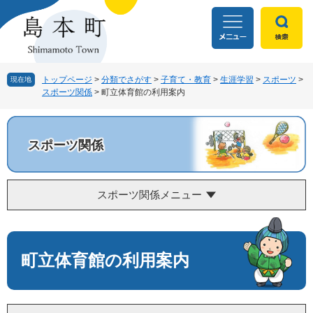
ペ
メ
ー
ニ
ジ
ュ
の
ー
先
を
頭
飛
トップページ
>
分類でさがす
>
子育て・教育
>
生涯学習
>
スポーツ
>
現在地
スポーツ関係
>
町立体育館の利用案内
で
ば
す
し
。
て
本
スポーツ関係
文
へ
スポーツ関係メニュー
本
文
町立体育館の利用案内