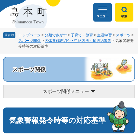
ペ
メ
ー
ニ
ジ
ュ
の
ー
先
を
頭
飛
トップページ
>
分類でさがす
>
子育て・教育
>
生涯学習
>
スポーツ
>
現在地
スポーツ関係
>
各体育施設紹介・申込方法・抽選結果等
>
気象警報発
で
ば
令時等の対応基準
す
し
。
て
本
文
スポーツ関係
へ
スポーツ関係メニュー
本
文
気象警報発令時等の対応基準