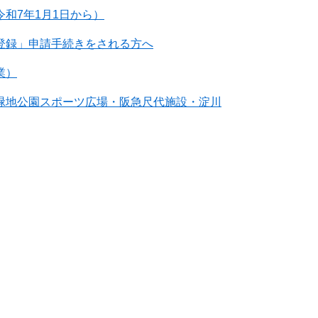
和7年1月1日から）
登録」申請手続きをされる方へ
業）
緑地公園スポーツ広場・阪急尺代施設・淀川