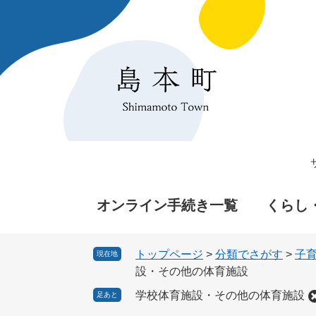
ペ
メ
ー
ニ
ジ
ュ
の
ー
先
を
頭
飛
で
ば
す
し
。
て
本
文
へ
オンライン手続き一覧
くらし
トップページ
>
分類でさがす
>
子
現在地
設・その他の体育施設
学校体育施設・その他の体育施設
足あと