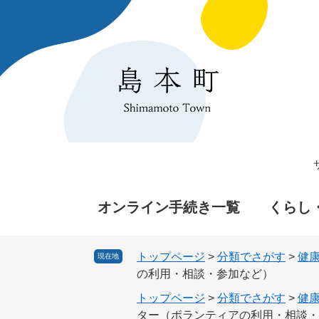
ペ
メ
ー
ニ
ジ
ュ
の
ー
先
を
頭
飛
で
ば
す
し
。
て
本
文
へ
オンライン手続き一覧
くらし
トップページ
>
分類でさがす
>
健
現在地
の利用・相談・参加など）
トップページ
>
分類でさがす
>
健
ター（ボランティアの利用・相談・