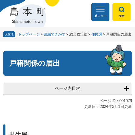
ペ
メ
ー
ニ
ジ
ュ
の
ー
先
を
頭
飛
トップページ
>
組織でさがす
>
総合政策部
>
住民課
>
戸籍関係の届出
現在地
で
ば
す
し
本
。
て
文
本
戸籍関係の届出
文
へ
ページ内目次
ページID：001979
更新日：2024年3月1日更新
出生届