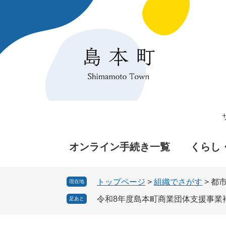
ペ
メ
ー
ニ
ジ
ュ
の
ー
先
を
頭
飛
で
ば
す
し
。
て
本
文
へ
オンライン手続き一覧
くらし
トップページ
>
組織でさがす
>
都
現在地
令和8年度島本町商業団体支援事業
足あと