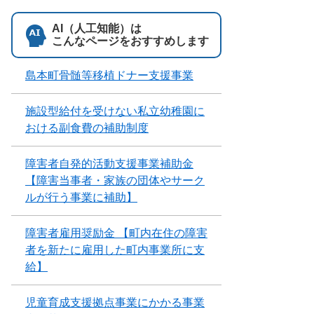
AI（人工知能）は
こんなページをおすすめします
島本町骨髄等移植ドナー支援事業
施設型給付を受けない私立幼稚園に
おける副食費の補助制度
障害者自発的活動支援事業補助金
【障害当事者・家族の団体やサーク
ルが行う事業に補助】
障害者雇用奨励金 【町内在住の障害
者を新たに雇用した町内事業所に支
給】
児童育成支援拠点事業にかかる事業