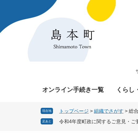
ペ
メ
ー
ニ
ジ
ュ
の
ー
先
を
頭
飛
で
ば
す
し
。
て
本
文
へ
オンライン手続き一覧
くらし
トップページ
>
組織でさがす
>
総
現在地
令和4年度町政に関するご意見・ご
足あと