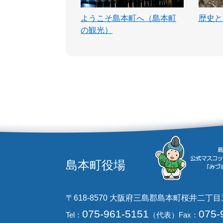
ようこそ島本町へ（島本町
歴史と
の観光）
島本町役場
〒618-8570 大阪府三島郡島本町桜井二丁目
075-961-5151
075-
Tel：
（代表）
Fax：