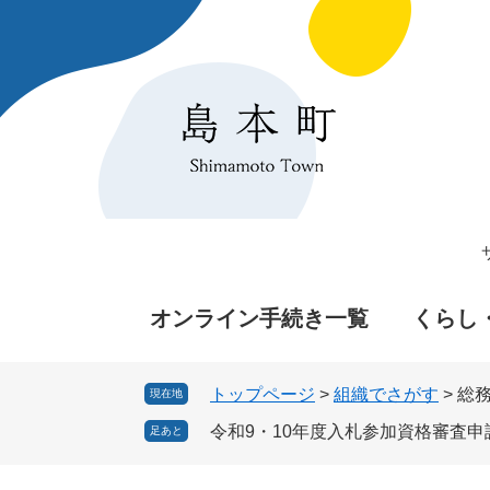
ペ
メ
ー
ニ
ジ
ュ
の
ー
先
を
頭
飛
で
ば
す
し
。
て
本
文
へ
オンライン手続き一覧
くらし
トップページ
>
組織でさがす
>
総
現在地
令和9・10年度入札参加資格審査
足あと