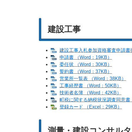
建設工事
建設工事入札参加資格審査申請書提出
申請書 （Word：19KB）
委任状 （Word：30KB）
誓約書 （Word：37KB）
営業所一覧表 （Word：38KB）
工事経歴書 （Word：50KB）
技術者名簿 （Word：42KB）
町税に関する納税状況調査同意書 （
登録カード （Excel：29KB）
測量・建設コンサルタ