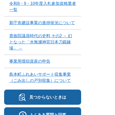
令和8・9・10年度入札参加資格業者
一覧
新庁舎建設事業の進捗状況について
貴族院議員時代の史料 その2 － 幻
となった「水無瀬神宮日本刀鍛錬
場」 －
事業用償却資産の申告
島本町ふれあいサポート収集事業
（ごみ出しの戸別収集）について
見つからないときは
よくある質問と回答