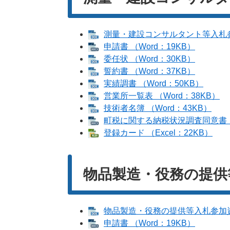
測量・建設コンサルタント等入札参加
申請書 （Word：19KB）
委任状 （Word：30KB）
誓約書 （Word：37KB）
実績調書 （Word：50KB）
営業所一覧表 （Word：38KB）
技術者名簿 （Word：43KB）
町税に関する納税状況調査同意書 （
登録カード （Excel：22KB）
物品製造・役務の提供
物品製造・役務の提供等入札参加資格
申請書 （Word：19KB）