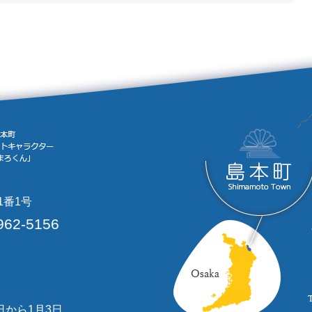
1番1号
962-5156
日から1月3日