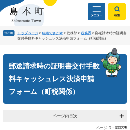
ペ
メ
ー
ニ
ジ
ュ
の
ー
先
を
頭
飛
トップページ
>
組織でさがす
>
総務部
>
税務課
>
郵送請求時の証明書
現在地
交付手数料キャッシュレス決済申請フォーム（町税関係）
で
ば
す
し
本
。
て
文
本
文
郵送請求時の証明書交付手数
へ
料キャッシュレス決済申請
フォーム（町税関係）
ページ内目次
ページID：033225