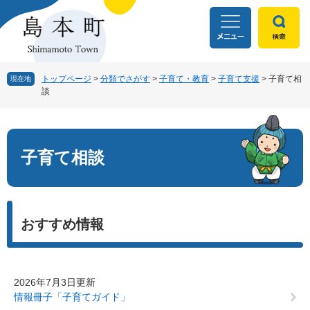
ペ
メ
ー
ニ
ジ
ュ
の
ー
先
を
頭
飛
トップページ
>
分類でさがす
>
子育て・教育
>
子育て支援
>
子育て相
現在地
談
で
ば
す
し
本
。
て
文
本
文
子育て相談
へ
おすすめ情報
2026年7月3日更新
情報冊子「子育てガイド」