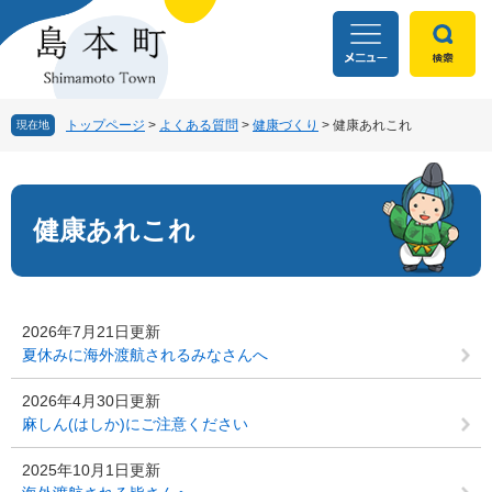
ペ
メ
ー
ニ
ジ
ュ
の
ー
先
を
頭
飛
トップページ
>
よくある質問
>
健康づくり
>
健康あれこれ
現在地
で
ば
す
し
本
。
て
文
本
健康あれこれ
文
へ
2026年7月21日更新
夏休みに海外渡航されるみなさんへ
2026年4月30日更新
麻しん(はしか)にご注意ください
2025年10月1日更新