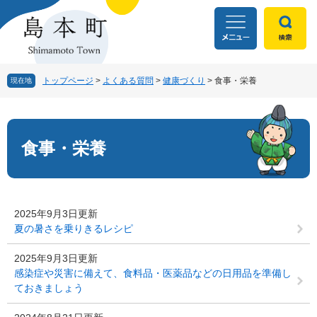
ペ
メ
ー
ニ
ジ
ュ
の
ー
先
を
頭
飛
トップページ
>
よくある質問
>
健康づくり
>
食事・栄養
現在地
で
ば
す
し
本
。
て
文
本
食事・栄養
文
へ
2025年9月3日更新
夏の暑さを乗りきるレシピ
2025年9月3日更新
感染症や災害に備えて、食料品・医薬品などの日用品を準備し
ておきましょう