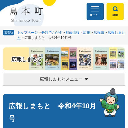
ペ
メ
ー
ニ
ジ
ュ
の
ー
先
を
頭
飛
トップページ
>
分類でさがす
>
町政情報
>
広報
>
広報誌
>
広報しまも
現在地
と
>
広報しまもと 令和4年10月号
で
ば
す
し
。
て
本
広報しまもと
文
へ
広報しまもとメニュー
本
文
広報しまもと 令和4年10月
号