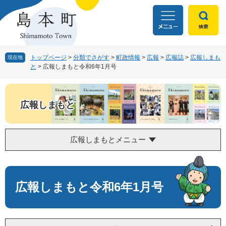
ペ
メ
ー
ニ
ジ
ュ
の
ー
先
を
頭
飛
トップページ
>
分類でさがす
>
町政情報
>
広報
>
広報誌
>
広報しまも
現在地
と
>
広報しまもと令和6年1月号
で
ば
す
し
。
て
本
広報しまもと
文
へ
広報しまもとメニュー
本
文
広報しまもと令和6年1月号