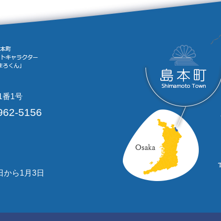
1番1号
962-5156
日から1月3日