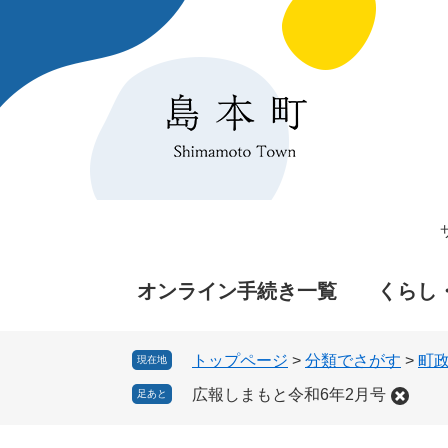
ペ
メ
ー
ニ
ジ
ュ
の
ー
先
を
頭
飛
で
ば
す
し
。
て
本
文
へ
オンライン手続き一覧
くらし
トップページ
>
分類でさがす
>
町
現在地
広報しまもと令和6年2月号
足あと