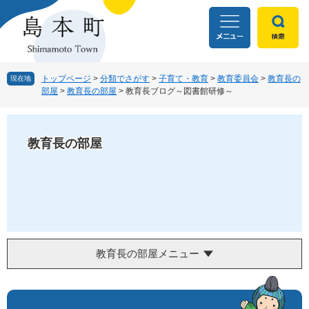
ペ
メ
ー
ニ
ジ
ュ
の
ー
先
を
頭
飛
トップページ
>
分類でさがす
>
子育て・教育
>
教育委員会
>
教育長の
現在地
部屋
>
教育長の部屋
>
教育長ブログ～図書館研修～
で
ば
す
し
。
て
本
教育長の部屋
文
へ
教育長の部屋メニュー
本
文