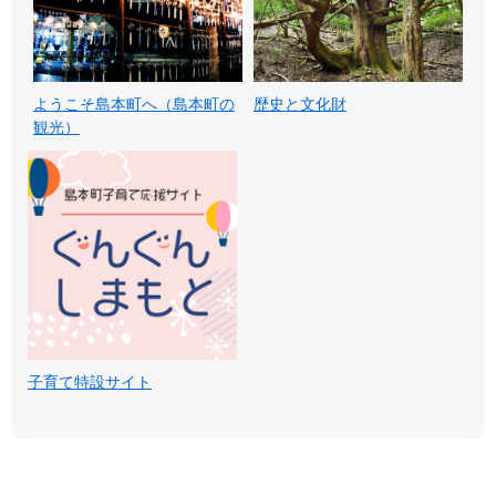
ようこそ島本町へ（島本町の
歴史と文化財
観光）
子育て特設サイト