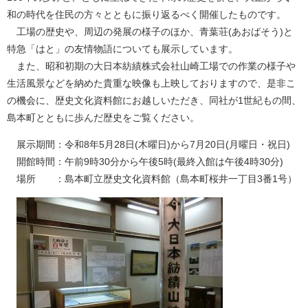
和の時代を住民の方々とともに振り返るべく開催したものです。
工場の歴史や、周辺の発展の様子のほか、青葉荘(あおばそう)と
特急「はと」の友情物語についても展示しています。
また、昭和初期の大日本紡績株式会社山崎工場での作業の様子や
生活風景などを納めた貴重な映像も上映しておりますので、是非こ
の機会に、歴史文化資料館にお越しいただき、同社が1世紀もの間、
島本町とともに歩んだ歴史をご覧ください。
展示期間：令和8年5月28日(木曜日)から7月20日(月曜日・祝日)
開館時間：午前9時30分から午後5時(最終入館は午後4時30分)
場所 ：島本町立歴史文化資料館（島本町桜井一丁目3番1号）