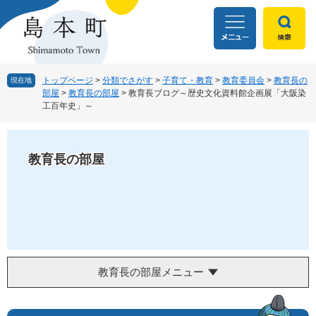
ペ
メ
ー
ニ
ジ
ュ
の
ー
先
を
頭
飛
トップページ
>
分類でさがす
>
子育て・教育
>
教育委員会
>
教育長の
現在地
部屋
>
教育長の部屋
>
教育長ブログ～歴史文化資料館企画展「大阪染
で
ば
工百年史」～
す
し
。
て
本
文
教育長の部屋
へ
教育長の部屋メニュー
本