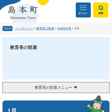
ペ
メ
ー
ニ
ジ
ュ
の
ー
先
を
頭
飛
トップページ
>
教育長の部屋
>
令和6年度
>
1月
現在地
で
ば
す
し
。
て
教育長の部屋
本
文
へ
教育長の部屋メニュー
本
文
1月