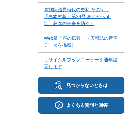
貴族院議員時代の史料 その5 －
「島本村報」第24号 あれから50
年、島本の未来を紡ぐ－
Web版「声の広報」（広報誌の音声
データを掲載）
リサイクルブックコーナーを通年設
置します
見つからないときは
よくある質問と回答