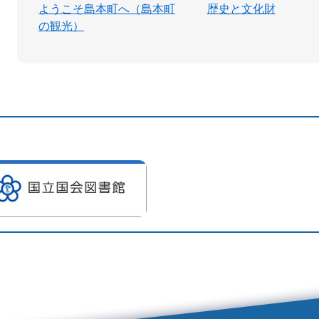
ようこそ島本町へ（島本町
歴史と文化財
の観光）