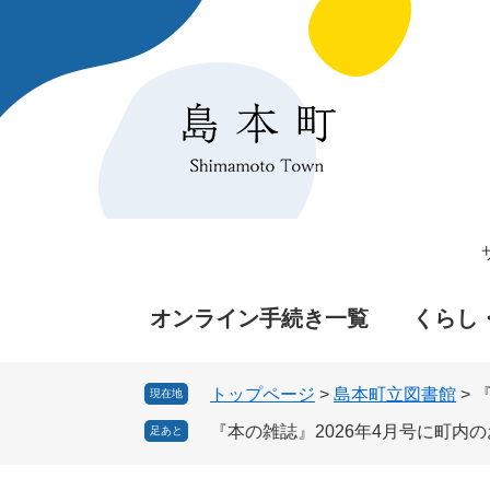
ペ
メ
ー
ニ
ジ
ュ
の
ー
先
を
頭
飛
で
ば
す
し
。
て
本
文
へ
オンライン手続き一覧
くらし
トップページ
>
島本町立図書館
>
現在地
『本の雑誌』2026年4月号に町内
足あと