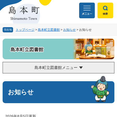
ペ
メ
ー
ニ
ジ
ュ
の
ー
先
を
頭
飛
トップページ
>
島本町立図書館
>
お知らせ
>
お知らせ
現在地
で
ば
す
し
。
て
島本町立図書館
本
文
へ
島本町立図書館メニュー
本
文
お知らせ
2026年8月5日更新