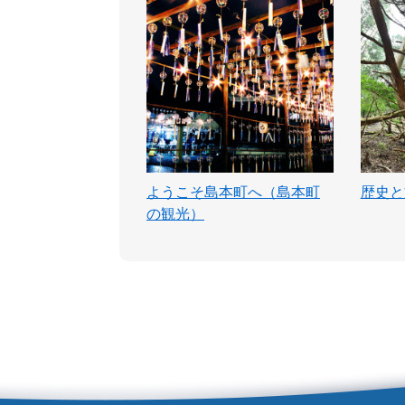
ようこそ島本町へ（島本町
歴史と
の観光）