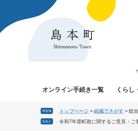
ペ
メ
ー
ニ
ジ
ュ
の
ー
先
を
頭
飛
で
ば
す
し
。
て
本
文
へ
オンライン手続き一覧
くらし
トップページ
>
組織でさがす
>
総
現在地
令和7年度町政に関するご意見・ご
足あと