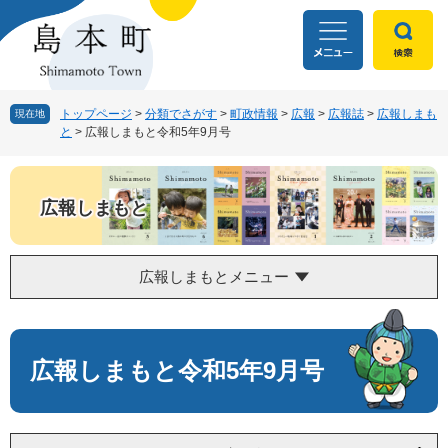
ペ
メ
ー
ニ
ジ
ュ
の
ー
先
を
頭
飛
トップページ
>
分類でさがす
>
町政情報
>
広報
>
広報誌
>
広報しまも
現在地
と
>
広報しまもと令和5年9月号
で
ば
す
し
。
て
本
広報しまもと
文
へ
広報しまもとメニュー
本
文
広報しまもと令和5年9月号