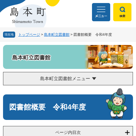
ペ
メ
ー
ニ
ジ
ュ
の
ー
先
を
頭
飛
トップページ
>
島本町立図書館
>
図書館概要 令和4年度
現在地
で
ば
す
し
。
て
島本町立図書館
本
文
へ
島本町立図書館メニュー
本
文
図書館概要 令和4年度
ページ内目次