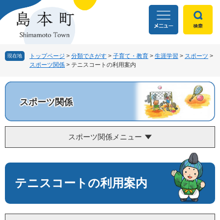
ペ
メ
ー
ニ
ジ
ュ
の
ー
先
を
頭
飛
トップページ
>
分類でさがす
>
子育て・教育
>
生涯学習
>
スポーツ
>
現在地
スポーツ関係
>
テニスコートの利用案内
で
ば
す
し
。
て
本
スポーツ関係
文
へ
スポーツ関係メニュー
本
文
テニスコートの利用案内