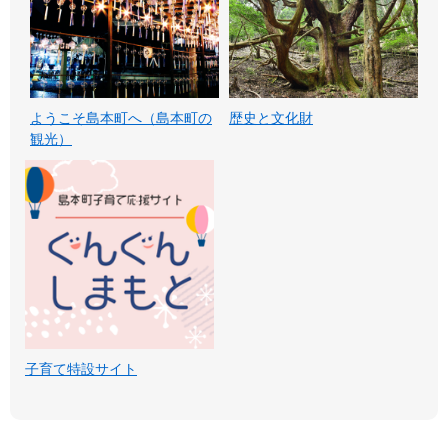
ようこそ島本町へ（島本町の
歴史と文化財
観光）
子育て特設サイト