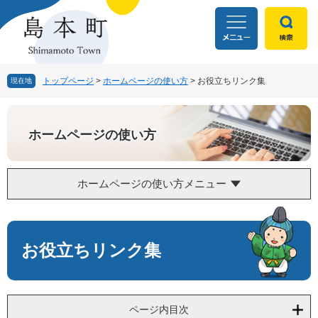
ペ
メ
ー
ニ
ジ
ュ
の
ー
先
を
頭
飛
トップページ
>
ホームページの使い方
>
お役立ちリンク集
現在地
で
ば
す
し
。
て
ホームページの使い方
本
文
へ
ホームページの使い方メニュー
本
文
お役立ちリンク集
ページ内目次