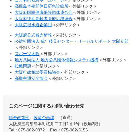
こどもの救急ホームページ
＜外部リンク＞
高槻島本夜間休日応急診療所
＜外部リンク＞
大阪府国民健康保険団体連合会
＜外部リンク＞
大阪府後期高齢者医療広域連合
＜外部リンク＞
大阪広域水道企業団
＜外部リンク＞
大阪府公式観光情報
＜外部リンク＞
公益社団法人 成年後見センター・リーガルサポート 大阪支部
＜外部リンク＞
スポーツ大阪
＜外部リンク＞
地方共同法人 地方公共団体情報システム機構
＜外部リンク＞
拉致問題
＜外部リンク＞
大阪行政相談委員協議会
＜外部リンク＞
高槻交通安全協会
＜外部リンク＞
このページに関するお問い合わせ先
総合政策部
政策企画課
直通
大阪府三島郡島本町桜井二丁目1番1号（役場3階）
Tel：075-962-0372
Fax：075-962-5156