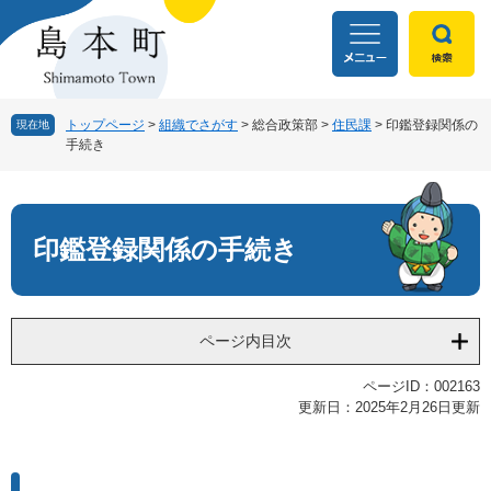
ペ
メ
ー
ニ
ジ
ュ
の
ー
先
を
頭
飛
トップページ
>
組織でさがす
>
総合政策部
>
住民課
>
印鑑登録関係の
現在地
手続き
で
ば
す
し
本
。
て
文
本
文
印鑑登録関係の手続き
へ
ページ内目次
ページID：002163
更新日：2025年2月26日更新