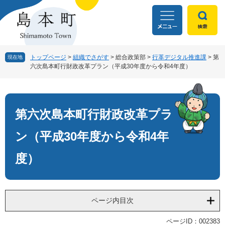
ペ
メ
ー
ニ
ジ
ュ
の
ー
先
を
頭
飛
トップページ
>
組織でさがす
>
総合政策部
>
行革デジタル推進課
>
第
現在地
六次島本町行財政改革プラン（平成30年度から令和4年度）
で
ば
す
し
本
。
て
文
本
文
第六次島本町行財政改革プラ
へ
ン（平成30年度から令和4年
度）
ページ内目次
ページID：002383