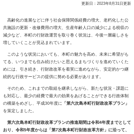
更新日：2023年8月31日更新
高齢化の進展などに伴う社会保障関係経費の増大、老朽化した公
共施設の更新・改修費用の増大、生産年齢人口の減少による税収の
減少など、本町の行財政運営を取り巻く状況は、今後一層厳しさを
増していくことが見込まれています。
このような状況においても、本町の魅力を高め、未来に希望がも
てる、いつまでも住み続けたいと思えるまちづくりを進めていくた
めには、引き続き、行財政改革を着実に進めながら、安定的かつ継
続的な行政サービスの提供に努める必要があります。
そのため、これまでの取組を継承しながら、新たな状況・課題に
も対応し、最少の経費で最大の効果をあげることができる行政体制
の構築をめざし、平成30年度に
「第六次島本町行財政改革プラン」
を策定しました。
第六次島本町行財政改革プランの推進期間は令和4年度までとして
おり、令和5年度からは「第7次島本町行財政改革方針」に沿って、