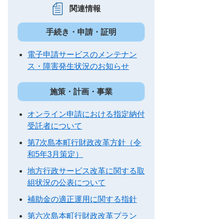
関連情報
手続き・申請・証明
電子申請サービスのメンテナン
ス・障害発生状況のお知らせ
施策・計画・事業
オンライン申請における指定納付
受託者について
第7次島本町行財政改革方針（令
和5年3月策定）
地方行政サービス改革に関する取
組状況の公表について
補助金の適正運用に関する指針
第六次島本町行財政改革プラン