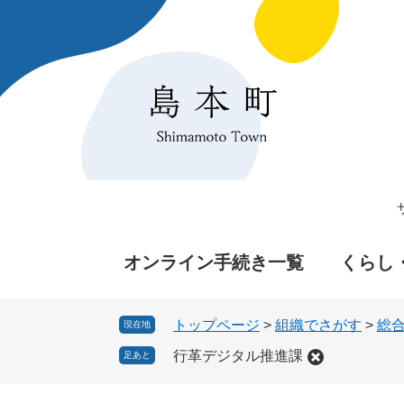
ペ
メ
ー
ニ
ジ
ュ
の
ー
先
を
頭
飛
で
ば
す
し
。
て
本
文
へ
オンライン手続き一覧
くらし
トップページ
>
組織でさがす
>
総
現在地
行革デジタル推進課
足あと