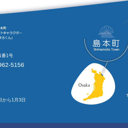
1番1号
962-5156
日から1月3日