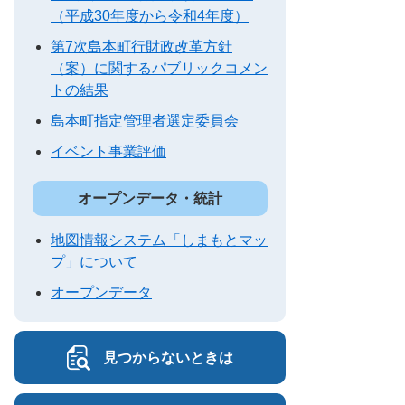
（平成30年度から令和4年度）
第7次島本町行財政改革方針
（案）に関するパブリックコメン
トの結果
島本町指定管理者選定委員会
イベント事業評価
オープンデータ・統計
地図情報システム「しまもとマッ
プ」について
オープンデータ
見つからないときは