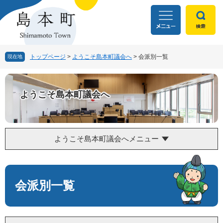
ペ
メ
ー
ニ
ジ
ュ
の
ー
先
を
頭
飛
トップページ
>
ようこそ島本町議会へ
>
会派別一覧
現在地
で
ば
す
し
。
て
ようこそ島本町議会へ
本
文
へ
ようこそ島本町議会へメニュー
本
文
会派別一覧