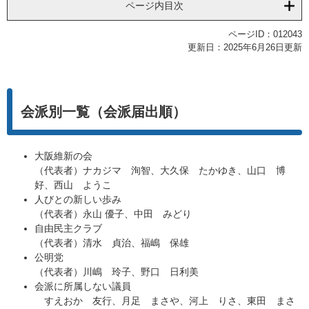
ページ内目次
ページID：012043
更新日：2025年6月26日更新
会派別一覧（会派届出順）
大阪維新の会
（代表者）ナカジマ 洵智、大久保 たかゆき、山口 博
好、西山 ようこ
人びとの新しい歩み
（代表者）永山 優子、中田 みどり
自由民主クラブ
（代表者）清水 貞治、福嶋 保雄
公明党
（代表者）川嶋 玲子、野口 日利美
会派に所属しない議員
すえおか 友行、月足 まさや、河上 りさ、東田 まさ