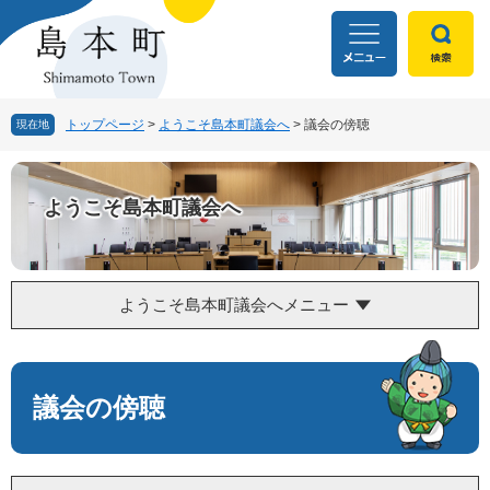
ペ
メ
ー
ニ
ジ
ュ
の
ー
先
を
頭
飛
トップページ
>
ようこそ島本町議会へ
>
議会の傍聴
現在地
で
ば
す
し
。
て
ようこそ島本町議会へ
本
文
へ
ようこそ島本町議会へメニュー
本
文
議会の傍聴