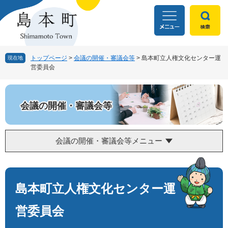
ペ
メ
ー
ニ
ジ
ュ
の
ー
先
を
頭
飛
トップページ
>
会議の開催・審議会等
>
島本町立人権文化センター運
現在地
営委員会
で
ば
す
し
。
て
本
会議の開催・審議会等
文
へ
会議の開催・審議会等メニュー
本
文
島本町立人権文化センター運
営委員会