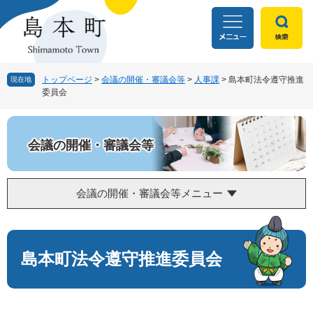
ペ
メ
ー
ニ
ジ
ュ
の
ー
先
を
頭
飛
トップページ
>
会議の開催・審議会等
>
人事課
>
島本町法令遵守推進
現在地
委員会
で
ば
す
し
。
て
本
会議の開催・審議会等
文
へ
会議の開催・審議会等メニュー
本
文
島本町法令遵守推進委員会