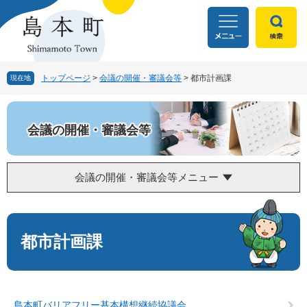
ペ
メ
ー
ニ
ジ
ュ
の
ー
先
を
頭
飛
トップページ
>
会議の開催・審議会等
>
都市計画課
現在地
で
ば
す
し
。
て
会議の開催・審議会等
本
文
へ
会議の開催・審議会等メニュー
本
文
都市計画課
島本町バリアフリー基本構想継続協議会