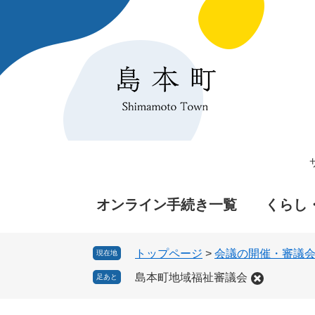
ペ
メ
ー
ニ
ジ
ュ
の
ー
先
を
頭
飛
で
ば
す
し
。
て
本
文
へ
オンライン手続き一覧
くらし
トップページ
>
会議の開催・審議
現在地
島本町地域福祉審議会
足あと