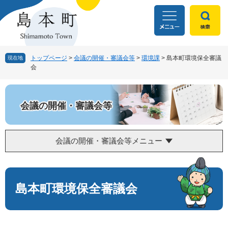
ペ
メ
ー
ニ
ジ
ュ
の
ー
先
を
頭
飛
トップページ
>
会議の開催・審議会等
>
環境課
>
島本町環境保全審議
現在地
会
で
ば
す
し
。
て
本
会議の開催・審議会等
文
へ
会議の開催・審議会等メニュー
本
文
島本町環境保全審議会