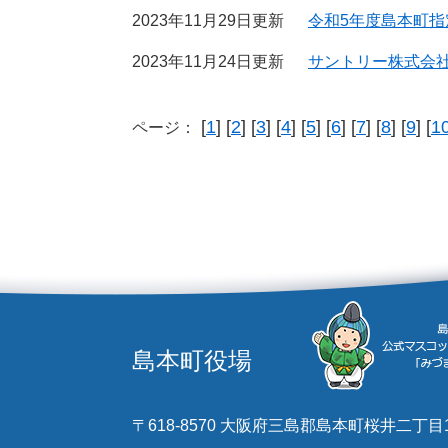
2023年11月29日更新
令和5年度島本町
2023年11月24日更新
サントリー株式会
[
1
] [
2
] [
3
] [
4
] [
5
] [
6
] [
7
] [
8
] [
9
] [
1
ページ：
島本町役場
〒618-8570 大阪府三島郡島本町桜井二丁目