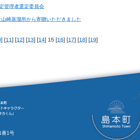
指定管理者選定委員会
社山崎蒸溜所から寄贈いただきました
0
] [
11
] [
12
] [
13
] [
14
] 15 [
16
] [
17
] [
18
] [
19
]
1番1号