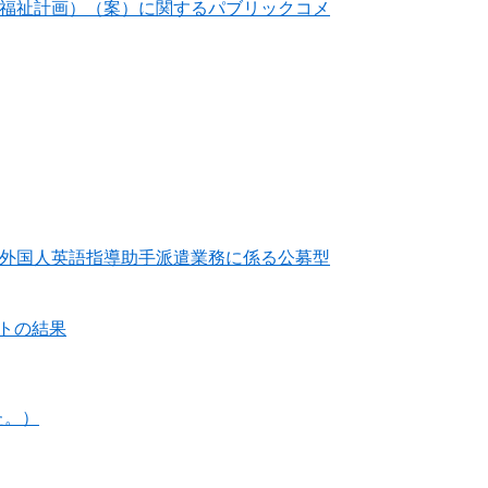
児福祉計画）（案）に関するパブリックコメ
る外国人英語指導助手派遣業務に係る公募型
トの結果
た。）