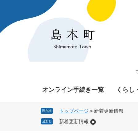
ペ
メ
ー
ニ
ジ
ュ
の
ー
先
を
頭
飛
で
ば
す
し
。
て
本
文
へ
オンライン手続き一覧
くらし
トップページ
>
新着更新情報
現在地
新着更新情報
足あと