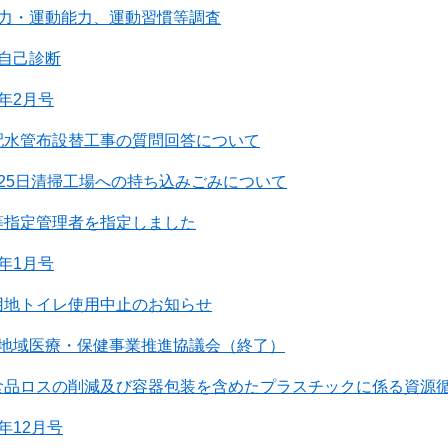
体力・運動能力、運動習慣等調査
自己診断
年2月号
配水管布設替工事の質問回答について
25日清掃工場への持ち込みごみについて
等指定管理者を指定しました
年1月号
用地トイレ使用中止のお知らせ
町地域医療・保健事業推進協議会（終了）
食品ロスの削減及び容器包装を含めたプラスチックに係る資源
年12月号