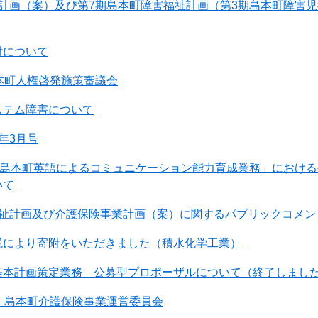
者計画（案）及び第7期島本町障害福祉計画（第3期島本町障害
付について
本町人権啓発施策審議会
ステム障害について
年3月号
度「島本町英語によるコミュニケーション能力育成業務」におけ
いて
福祉計画及び介護保険事業計画（案）に関するパブリックコメン
税により寄附をいただきました（積水化学工業）
基本計画策定業務 公募型プロポーザルについて（終了しまし
 島本町介護保険事業運営委員会