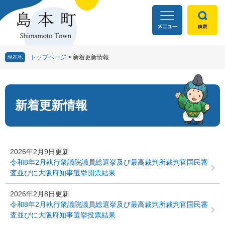
ペ
メ
ー
ニ
ジ
ュ
の
ー
先
を
頭
飛
トップページ
>
新着更新情報
現在地
で
ば
す
し
本
。
て
文
本
新着更新情報
文
へ
2026年2月9日更新
令和8年2月執行衆議院議員総選挙及び最高裁判所裁判官国民審
査並びに大阪府知事選挙開票結果
2026年2月8日更新
令和8年2月執行衆議院議員総選挙及び最高裁判所裁判官国民審
査並びに大阪府知事選挙投票結果