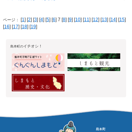
[
1
] [
2
] [
3
] [
4
] [
5
] [
6
] 7 [
8
] [
9
] [
10
] [
11
] [
12
] [
13
] [
14
] [
15
]
ページ：
[
16
] [
17
] [
18
] [
19
]
イチオシ！
島本町の