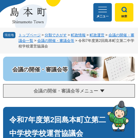
ペ
メ
ー
ニ
ジ
ュ
の
ー
先
を
頭
飛
トップページ
>
分類でさがす
>
町政情報
>
町政運営
>
会議の開催・審
現在地
議会一覧
>
会議の開催・審議会等
>
令和7年度第2回島本町立第二中学
で
ば
校学校運営協議会
す
し
。
て
本
文
会議の開催・審議会等
へ
会議の開催・審議会等メニュー
本
文
令和7年度第2回島本町立第二
中学校学校運営協議会