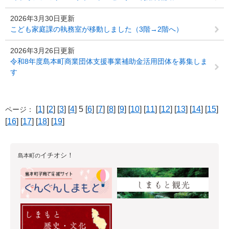
2026年3月30日更新
こども家庭課の執務室が移動しました（3階→2階へ）
2026年3月26日更新
令和8年度島本町商業団体支援事業補助金活用団体を募集しま
す
[
1
] [
2
] [
3
] [
4
] 5 [
6
] [
7
] [
8
] [
9
] [
10
] [
11
] [
12
] [
13
] [
14
] [
15
]
ページ：
[
16
] [
17
] [
18
] [
19
]
イチオシ！
島本町の