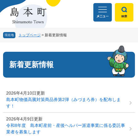
ペ
メ
ー
ニ
ジ
ュ
の
ー
先
を
頭
飛
トップページ
>
新着更新情報
現在地
で
ば
す
し
本
。
て
文
本
新着更新情報
文
へ
2026年4月10日更新
島本町物価高騰対策商品券第2弾（みづまろ券）を配布しま
す！
2026年4月9日更新
令和8年度 島本町産前・産後ヘルパー派遣事業に係る委託事
業者を募集します