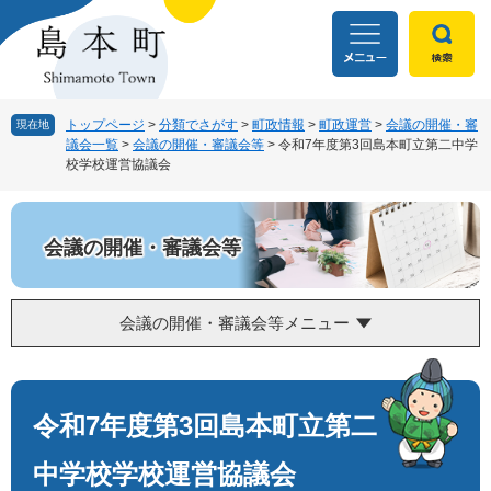
ペ
メ
ー
ニ
ジ
ュ
の
ー
先
を
頭
飛
トップページ
>
分類でさがす
>
町政情報
>
町政運営
>
会議の開催・審
現在地
議会一覧
>
会議の開催・審議会等
>
令和7年度第3回島本町立第二中学
で
ば
校学校運営協議会
す
し
。
て
本
文
会議の開催・審議会等
へ
会議の開催・審議会等メニュー
本
文
令和7年度第3回島本町立第二
中学校学校運営協議会