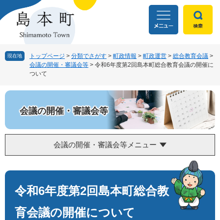
ペ
メ
ー
ニ
ジ
ュ
の
ー
先
を
頭
飛
トップページ
>
分類でさがす
>
町政情報
>
町政運営
>
総合教育会議
>
現在地
会議の開催・審議会等
>
令和6年度第2回島本町総合教育会議の開催に
で
ば
ついて
す
し
。
て
本
文
会議の開催・審議会等
へ
会議の開催・審議会等メニュー
本
文
令和6年度第2回島本町総合教
育会議の開催について