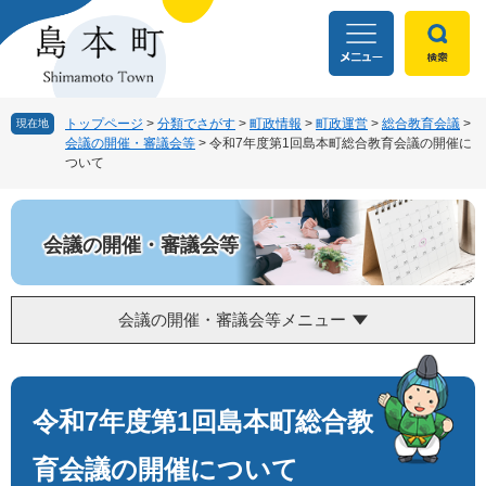
ペ
メ
ー
ニ
ジ
ュ
の
ー
先
を
頭
飛
トップページ
>
分類でさがす
>
町政情報
>
町政運営
>
総合教育会議
>
現在地
会議の開催・審議会等
>
令和7年度第1回島本町総合教育会議の開催に
で
ば
ついて
す
し
。
て
本
文
会議の開催・審議会等
へ
会議の開催・審議会等メニュー
本
文
令和7年度第1回島本町総合教
育会議の開催について