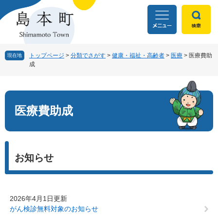
ペ
メ
ー
ニ
ジ
ュ
の
ー
先
を
頭
飛
トップページ
>
分類でさがす
>
健康・福祉・高齢者
>
医療
>
医療費助
現在地
成
で
ば
す
し
本
。
て
文
本
文
医療費助成
へ
お知らせ
2026年4月1日更新
がん検診無料対象のお知らせ