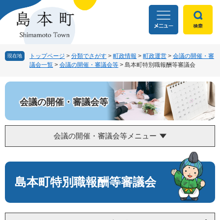
ペ
メ
ー
ニ
ジ
ュ
の
ー
先
を
頭
飛
トップページ
>
分類でさがす
>
町政情報
>
町政運営
>
会議の開催・審
現在地
議会一覧
>
会議の開催・審議会等
>
島本町特別職報酬等審議会
で
ば
す
し
。
て
本
会議の開催・審議会等
文
へ
会議の開催・審議会等メニュー
本
文
島本町特別職報酬等審議会